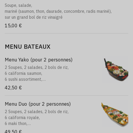
Soupe, salade,
mariné (saumon, thon, daurade, concombre, radis mariné),
sur un grand bol de riz vinaigré
15,00 €
MENU BATEAUX
Menu Yako (pour 2 personnes)
2 Soupes, 2 salades, 2 bols de riz,
6 california saumon,
6 sushi assortiment,
6 maki saumon,
42,50 €
12 sashimi assortiment,
8 brochettes: 2 poulet, 2 boulettes, 2 saumon, 2
fromages
Menu Duo (pour 2 personnes)
2 Soupes, 2 salades, 2 bols de riz,
6 california royale,
6 maki thon,
6 california saumon fromage,
49,50 €