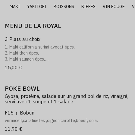
I
MAKI
YAKITORI
BOISSONS
BIERES
VIN ROUGE
V
MENU DE LA ROYAL
3 Plats au choix
1. Maki california surimi avocat 6pcs,
2. Maki thon 6pcs,
3. Maki saumon 6pcs,
4. Maki concombre 6pcs,
15,00 €
5. Sashimi assortiment 5pcs,
6. Sashimi saumon 5pcs,
11. Sushi assortiment 3pcs,
POKE BOWL
12. Sushi saumon 3pcs,
13. Salade saumon avocat
Gyoza, protéine, salade sur un grand bol de riz, vinaigré,
14. Gyoza 4pcs,
servi avec 1 soupe et 1 salade
15. Nems au poulet 4pcs,
F15 ）Bobun
16. Brochettes boulettes de poulet 3pcs,
21. Brochettes fromage au boeuf 3pcs,
vermicell,cacahuetes ,oignon,carotte,boeuf, soja.
22. Brochettes poulet 3pcs,
11,90 €
23. Beignet de crevettes 2pcs,