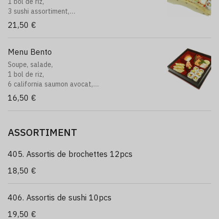
1 bol de riz,
3 sushi assortiment,
9 sashimi assortiment,
21,50 €
6 california saumon avocat,
6 saumon roll cheese
Menu Bento
Soupe, salade,
1 bol de riz,
6 california saumon avocat,
3 sushi assortiment,
16,50 €
6 sashimi assortiment,
3 raviolis au poulet
ASSORTIMENT
405. Assortis de brochettes 12pcs
18,50 €
406. Assortis de sushi 10pcs
19,50 €