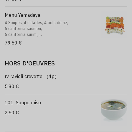
10 sushi varié,
18 sashimi assortiment
Menu Yamadaya
4 Soupes, 4 salades, 4 bols de riz,
6 california saumon,
6 california surimi,
6 maki saumon,
79,50 €
6 maki thon,
6 maki slim,
6 maki saumon roll cheese,
HORS D'OEUVRES
6 california royale,
12 sushi assortiment,
18 sashimi assortiment,
rv ravioli crevette （4p）
8 futo maki
5,80 €
101. Soupe miso
2,50 €