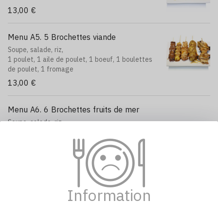
13,00 €
Menu A5. 5 Brochettes viande
Soupe, salade, riz,
1 poulet, 1 aile de poulet, 1 boeuf, 1 boulettes
de poulet, 1 fromage
13,00 €
Menu A6. 6 Brochettes fruits de mer
Soupe, salade, riz,
2 saumon, 2 thon, 2 gambas
15,00 €
Menu A7. 5 Boeuf au fromage
Soupe, salade, riz
Information
13,00 €