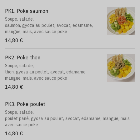
24. Brochettes saumon 2pcs,
25. Raviolis crevettes frits 3pcs,
PK1. Poke saumon
26. Nouilles sautés nature (servi sans riz),
Soupe, salade,
31. Frit roll thon cuit 6pcs,
saumon, gyoza au poulet, avocat, edamame,
32. California saumon fromage 6pcs,
mangue, mais, avec sauce poke
33. Brochettes thon 2pcs,
34. Sushi crevettes 2pcs,
14,80 €
35. Maki slim 6pcs,
36. Futomaki 4pcs,
PK2. Poke thon
41. Temaki saumon 1pc,
42. Roll cheese 6pcs,
Soupe, salade,
43. California royale 6pcs,
thon, gyoza au poulet, avocat, edamame,
44. Edamame,
mangue, mais, avec sauce poke
45. Salade d'algue,
14,80 €
46. Maquereau et poulpe,
51. Brochettes boeuf 2 pcs,
52. Brochettes gambas 2pcs,
PK3. Poke poulet
53. California tempura crevette 6pcs,
Soupe, salade,
61. Neige saumon avocat 6pcs,
poulet pané, gyoza au poulet, avocat, edamame, mangue, mais,
63. Maki de l'automne 6pcs,
avec sauce poke
64. Avocat crevette
14,80 €