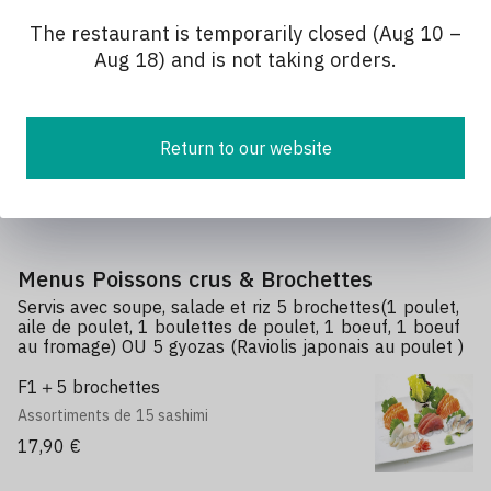
Assortiment de 20 sashimi＋1riz
The restaurant is temporarily closed (Aug 10 –
18,90 €
Aug 18) and is not taking orders.
L12
Return to our website
3 sashimi saumon, 2 sushi saumon, 8 California
saumon avocat＋1riz
13,50 €
Menus Poissons crus & Brochettes
Servis avec soupe, salade et riz 5 brochettes(1 poulet,
aile de poulet, 1 boulettes de poulet, 1 boeuf, 1 boeuf
au fromage) OU 5 gyozas (Raviolis japonais au poulet )
F1＋5 brochettes
Assortiments de 15 sashimi
17,90 €