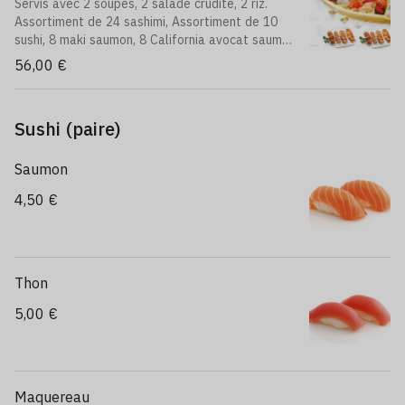
Servis avec 2 soupes, 2 salade crudité, 2 riz.
Assortiment de 24 sashimi, Assortiment de 10
sushi, 8 maki saumon, 8 California avocat saumon,
8 brochettes: 4 poulet, 2 beuf au fromage, 2
56,00 €
boulettes de poulet
Sushi (paire)
Saumon
4,50 €
Thon
5,00 €
Maquereau