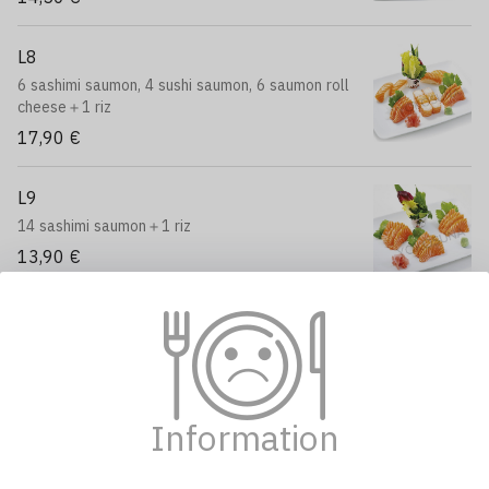
L8
6 sashimi saumon, 4 sushi saumon, 6 saumon roll
cheese＋1 riz
17,90 €
L9
14 sashimi saumon＋1 riz
13,90 €
L10
Assortiment de 15 sashimi＋1 riz
14,90 €
Information
L11