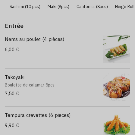
e)
Sashimi (10 pcs)
Maki (8pcs)
California (8pcs)
Neige Roll
Entrée
Nems au poulet (4 pièces)
6,00 €
Takoyaki
Boulette de calamar 5pcs
7,50 €
Tempura crevettes (6 pièces)
9,90 €