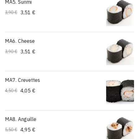
MA5. Surimi
3,51 €
3,90 €
MA6. Cheese
3,51 €
3,90 €
MA7. Crevettes
4,05 €
4,50 €
MA8. Anguille
4,95 €
5,50 €