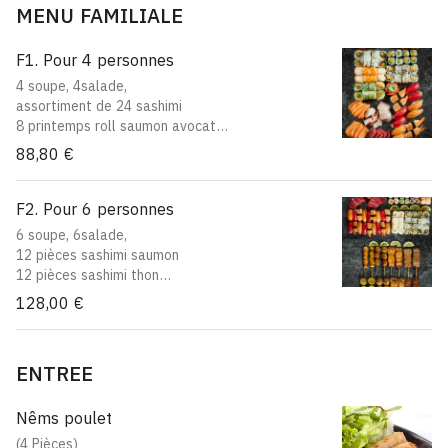
MENU FAMILIALE
8 printemps roll
2 sushi crevettes
8 california thon cuit avocat
F1. Pour 4 personnes
4 soupe, 4salade,
assortiment de 24 sashimi
8 printemps roll saumon avocat
8 maki avocat
88,80 €
8 saumon roll cheese
8 california saumon avocat
4 sushi saumon
F2. Pour 6 personnes
4 sushi thon
6 soupe, 6salade,
4 sushi crevette
12 pièces sashimi saumon
2 yakitori boeuf au fromage
12 pièces sashimi thon
2 yakitori boulette de poulet
8 maki thon
128,00 €
2 yakitori saumon
8 maki saumon
2 yakitori poulet
8 maki avocat
8 saumon roll cheese
ENTREE
6 sushi saumon
6 sushi thon
6 sushi crevette
Nêms poulet
8 california saumon avocat
(4 Pièces)