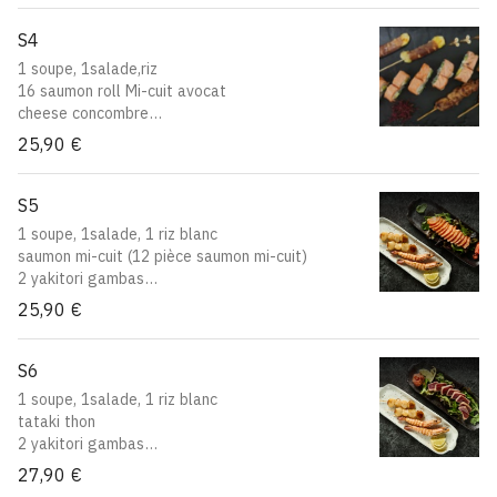
S4
1 soupe, 1salade,riz
16 saumon roll Mi-cuit avocat
cheese concombre
2 yakitori boulette de poulet
25,90 €
2 yakitori poulet
S5
1 soupe, 1salade, 1 riz blanc
saumon mi-cuit (12 pièce saumon mi-cuit)
2 yakitori gambas
2 yakitori Saint Jacques
25,90 €
S6
1 soupe, 1salade, 1 riz blanc
tataki thon
2 yakitori gambas
2 yakitori Saint Jacques
27,90 €