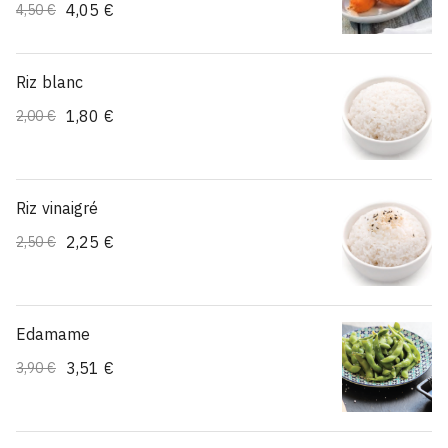
4,05 €
4,50 €
Riz blanc
1,80 €
2,00 €
Riz vinaigré
2,25 €
2,50 €
Edamame
3,51 €
3,90 €