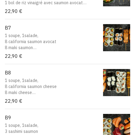
1 bol de riz vinaigré avec saumon avocat
en morceaux
22,90 €
2 yakitori boeuf
2 yakitori aile de poulet
B7
1 soupe, 1salade,
8 california saumon avocat
8 maki saumon
2 sushi saumon
22,90 €
2 yakitori saumon
B8
1 soupe, 1salade,
8 california saumon cheese
8 maki cheese
2 sushi saumon cheese
22,90 €
2 yakitori boeuf au fromage
B9
1 soupe, 1salade,
3 sashimi saumon