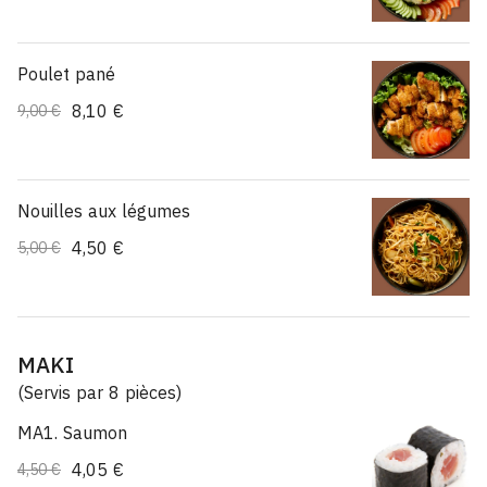
Poulet pané
8,10 €
9,00 €
Nouilles aux légumes
4,50 €
5,00 €
MAKI
(Servis par 8 pièces)
MA1. Saumon
4,05 €
4,50 €