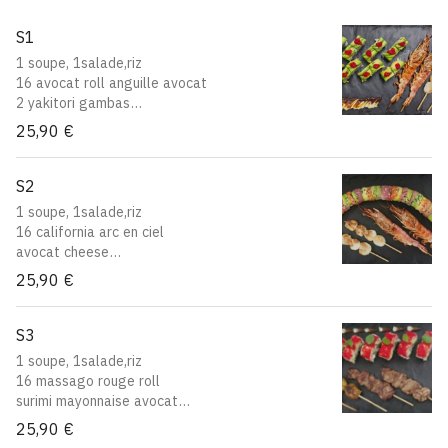
S1
1 soupe, 1salade,riz
16 avocat roll anguille avocat
2 yakitori gambas
2 yakitori saint jacques
25,90 €
S2
1 soupe, 1salade,riz
16 california arc en ciel
avocat cheese
2 yakitori saumon
25,90 €
2 yakitori gambas
S3
1 soupe, 1salade,riz
16 massago rouge roll
surimi mayonnaise avocat
2 yakitori boulette de poulet
25,90 €
2 yakitori boeuf