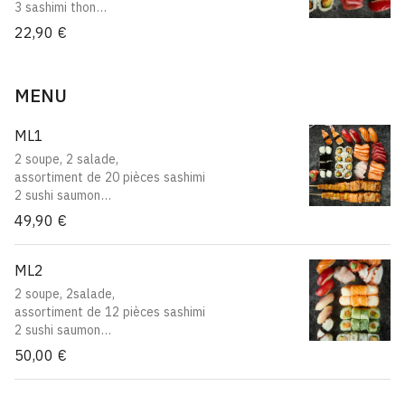
3 sashimi thon
1 sushi thon
22,90 €
1 sushi saumon
1 sushi daurade
1 sushi crevettes
MENU
8 california saumon avocat
ML1
2 soupe, 2 salade,
assortiment de 20 pièces sashimi
2 sushi saumon
2 sushi thon
49,90 €
2 sushi crevettes
8 california saumon avocat
8 maki cheese
ML2
2 yakitori saumon
2 soupe, 2salade,
2 yakitori poulet
assortiment de 12 pièces sashimi
2 yakitori boeuf au fromage
2 sushi saumon
2 sushi thon
50,00 €
2 sushi daurade
2 sushi poulpe
8 saumon roll cheese