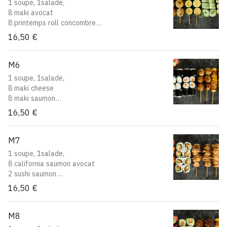
1 soupe, 1salade,
8 maki avocat
8 printemps roll concombre
avocat
16,50 €
2 yakitori courgette
2 yakitori champignon de Paris
M6
1 soupe, 1salade,
8 maki cheese
8 maki saumon
2 yakitori boulette de poulet
16,50 €
2 yakitori boeuf au fromage
M7
1 soupe, 1salade,
8 california saumon avocat
2 sushi saumon
2 yakitori aile de poulet
16,50 €
2 yakitori poulet
M8