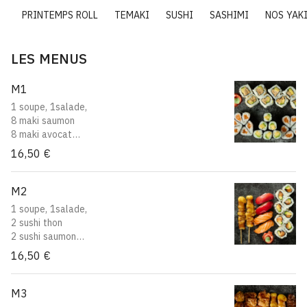
LL
PRINTEMPS ROLL
TEMAKI
SUSHI
SASHIMI
NOS YAK
LES MENUS
M1
1 soupe, 1salade,
8 maki saumon
8 maki avocat
8 california thon cuit avocat
16,50 €
M2
1 soupe, 1salade,
2 sushi thon
2 sushi saumon
8 california saumon avocat
16,50 €
2 yakitori boeuf au fromage
M3