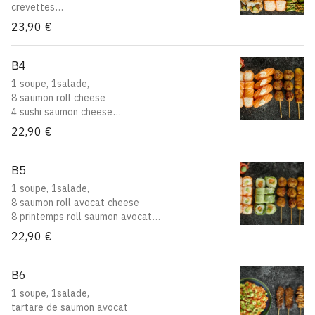
crevettes
8 saumon roll cheese
23,90 €
8 crousti roll saumon
avocat
B4
1 soupe, 1salade,
8 saumon roll cheese
4 sushi saumon cheese
2 yakitori boeuf au fromage
22,90 €
2 yakitori boulette de poulet
B5
1 soupe, 1salade,
8 saumon roll avocat cheese
8 printemps roll saumon avocat
2 yakitori boeuf au fromage
22,90 €
2 yakitori boulette de poulet
B6
1 soupe, 1salade,
tartare de saumon avocat