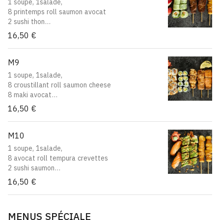
1 soupe, 1salade,
8 printemps roll saumon avocat
2 sushi thon
2 yakitori boeuf
16,50 €
2 yakitori boeuf au fromage
M9
1 soupe, 1salade,
8 croustillant roll saumon cheese
8 maki avocat
2 yakitori poulet
16,50 €
2 yakitori saumon
M10
1 soupe, 1salade,
8 avocat roll tempura crevettes
2 sushi saumon
2 yakitori boeuf au fromage
16,50 €
MENUS SPÉCIALE