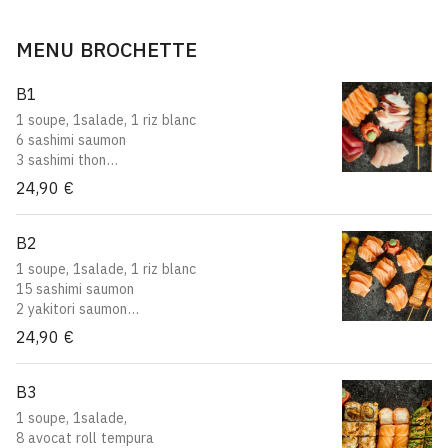
MENU BROCHETTE
B1
1 soupe, 1salade, 1 riz blanc
6 sashimi saumon
3 sashimi thon
3 sashimi daurade
24,90 €
2 sashimi maquereau
2 sashimi poulpe
2 yakitori boeuf au fromage
B2
1 soupe, 1salade, 1 riz blanc
15 sashimi saumon
2 yakitori saumon
2 yakitori bœuf au fromage
24,90 €
B3
1 soupe, 1salade,
8 avocat roll tempura