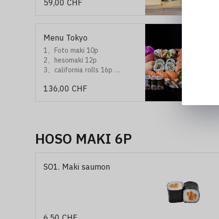
59,00 CHF
pièces)
4、Maki assortiment（6
pièces)
Menu Tokyo
1、Foto maki 10p
2、hesomaki 12p
3、california rolls 16p
4、Nigiri 20p
136,00 CHF
HOSO MAKI 6P
SO1. Maki saumon
6,50 CHF