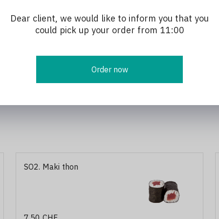
116,00 CHF
Dear client, we would like to inform you that you
could pick up your order from 11:00
Menu Kirin H
1、Assortiment de sashimi
(20 pièces)
Order now
2、Assortiment de maki (18
pièces)
149,00 CHF
3、Assortiment de sushi (16
pièces)
4、Assortiment de
Nigiri（10pièces)
5、special （4 pièces）
SO2. Maki thon
7,50 CHF