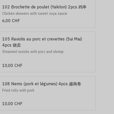
102 Brochette de poulet (Yakitori) 2pcs 鸡串
Chicken skewers with sweet soya sauce
6,00 CHF
105 Raviolis au porc et crevettes (Sui Mai)
4pcs 烧卖
Steamed raviolis with porc and shrimp
10,00 CHF
108 Nems (pork et légumes) 4pcs 越南卷
Fried rolls with pork
10,00 CHF