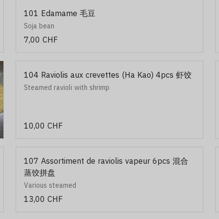
101 Edamame 毛豆
Soja bean
7,00 CHF
104 Raviolis aux crevettes (Ha Kao) 4pcs 虾饺
Steamed ravioli with shrimp
10,00 CHF
107 Assortiment de raviolis vapeur 6pcs 混合
蒸饺拼盘
Various steamed
13,00 CHF