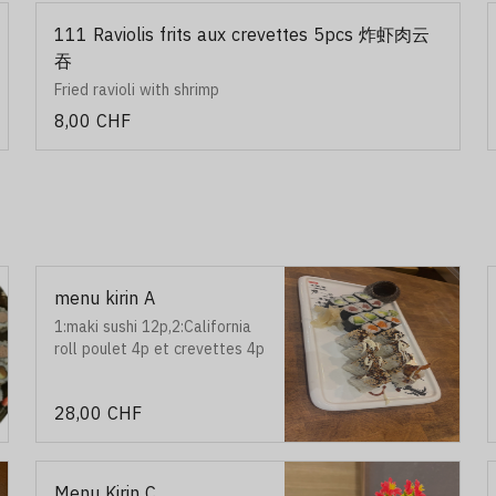
111 Raviolis frits aux crevettes 5pcs 炸虾肉云
吞
Fried ravioli with shrimp
8,00 CHF
menu kirin A
1:maki sushi 12p,2:California
roll poulet 4p et crevettes 4p
28,00 CHF
Menu Kirin C