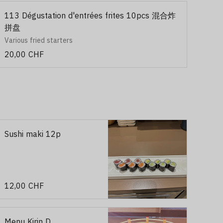
113 Dégustation d'entrées frites 10pcs 混合炸
拼盘
Various fried starters
20,00 CHF
Sushi maki 12p
12,00 CHF
Menu Kirin D