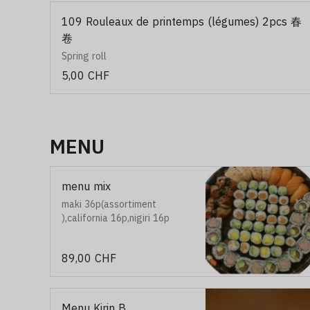
109 Rouleaux de printemps (légumes) 2pcs 春
卷
Spring roll
5,00 CHF
MENU
menu mix
maki 36p(assortiment
),california 16p,nigiri 16p
89,00 CHF
Menu Kirin B