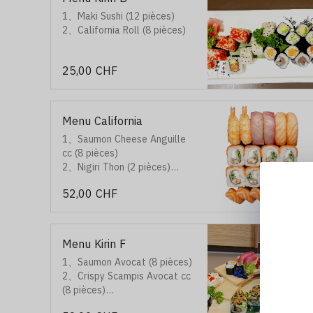
1、Maki Sushi (12 pièces)
2、California Roll (8 pièces)
25,00 CHF
Menu California
1、Saumon Cheese Anguille
cc (8 pièces)
2、Nigiri Thon (2 pièces)
3、Nigiri Crevette (2 pièces)
52,00 CHF
4、Nigiri Saumon (2 pièces)
5、Sashimi Saumon (5 pièces)
Menu Kirin F
1、Saumon Avocat (8 pièces)
2、Crispy Scampis Avocat cc
(8 pièces)
3、Assortiment de Nigiri（6