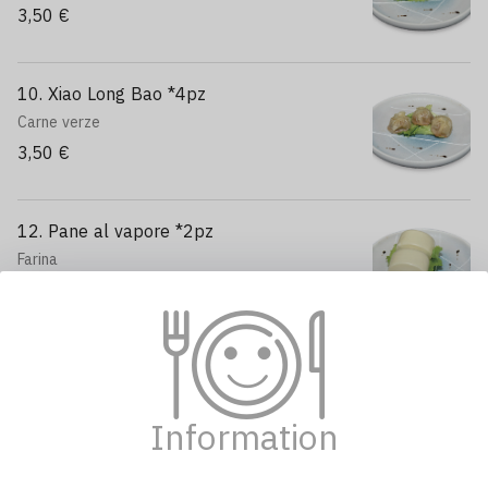
3,50 €
10. Xiao Long Bao *4pz
Carne verze
3,50 €
12. Pane al vapore *2pz
Farina
2,00 €
13. Pane fritti *2pz
Farina
Information
2,00 €