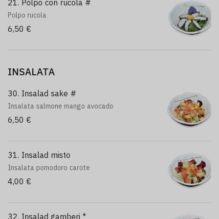
21. Polpo con rucola #
Polpo rucola
6,50 €
INSALATA
30. Insalad sake #
Insalata salmone mango avocado
6,50 €
31. Insalad misto
Insalata pomodoro carote
4,00 €
32. Insalad gamberi *