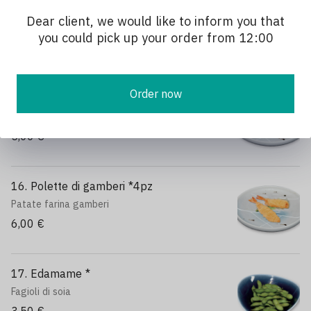
14. Patatine *
Dear client, we would like to inform you that
3,00 €
you could pick up your order from 12:00
Order now
15. Takoyaki *4pz
Polette di pesce
5,00 €
16. Polette di gamberi *4pz
Patate farina gamberi
6,00 €
17. Edamame *
Fagioli di soia