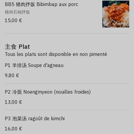
BB5 猪肉拌饭 Bibimbap aux porc
猪肉石锅拌饭
15,00 €
主食 Plat
Tous les plats sont disponible en non pimenté
P1 羊排汤 Soupe d'agneau
9,80 €
P2 冷面 Noengmyeon (nouilles froides)
13,00 €
P3 泡菜汤 ragoût de kimchi
16,00 €