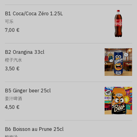
B1 Coca/Coca Zéro 1.25L
可乐
7,00 €
B2 Orangina 33cl
橙子汽水
3,50 €
B5 Ginger beer 25cl
姜汁啤酒
4,50 €
B6 Boisson au Prune 25cl