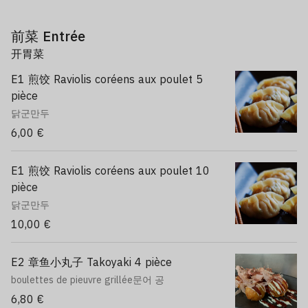
前菜 Entrée
开胃菜
E1 煎饺 Raviolis coréens aux poulet 5
pièce
닭군만두
6,00 €
E1 煎饺 Raviolis coréens aux poulet 10
pièce
닭군만두
10,00 €
E2 章鱼小丸子 Takoyaki 4 pièce
boulettes de pieuvre grillée문어 공
6,80 €