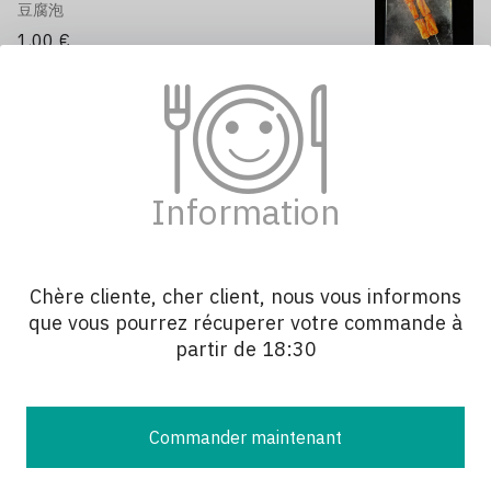
豆腐泡
1,00 €
L11 Ail 蒜
鲜蒜
1,00 €
Information
L12 Banane 香蕉
香蕉
Chère cliente, cher client, nous vous informons
1,00 €
que vous pourrez récuperer votre commande à
partir de 18:30
L14 Champignons enoki 金针菇
金针菇
4,80 €
Commander maintenant