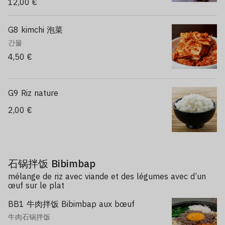
12,00 €
G8 kimchi 泡菜
간물
4,50 €
G9 Riz nature
2,00 €
石锅拌饭 Bibimbap
mélange de riz avec viande et des légumes avec d’un
œuf sur le plat
BB1 牛肉拌饭 Bibimbap aux bœuf
牛肉石锅拌饭