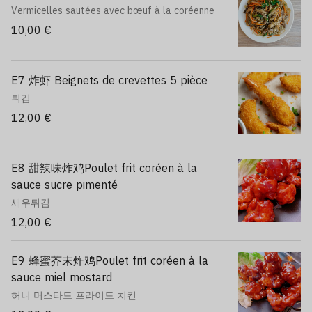
Vermicelles sautées avec bœuf à la coréenne
10,00 €
E7 炸虾 Beignets de crevettes 5 pièce
튀김
12,00 €
E8 甜辣味炸鸡Poulet frit coréen à la
sauce sucre pimenté
새우튀김
12,00 €
E9 蜂蜜芥末炸鸡Poulet frit coréen à la
sauce miel mostard
허니 머스타드 프라이드 치킨