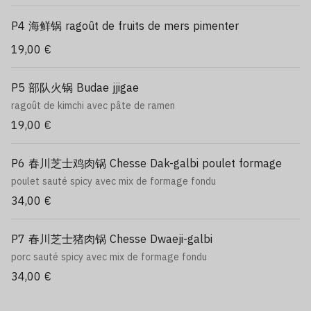
P4 海鲜锅 ragoût de fruits de mers pimenter
19,00 €
P5 部队火锅 Budae jjigae
ragoût de kimchi avec pâte de ramen
19,00 €
P6 春川芝士鸡肉锅 Chesse Dak-galbi poulet formage
poulet sauté spicy avec mix de formage fondu
34,00 €
P7 春川芝士猪肉锅 Chesse Dwaeji-galbi
porc sauté spicy avec mix de formage fondu
34,00 €