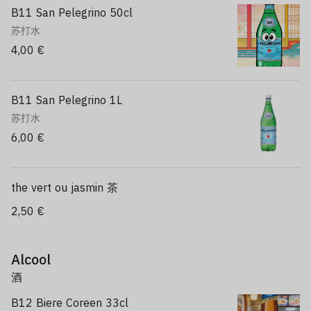
B11 San Pelegrino 50cl
苏打水
4,00 €
B11 San Pelegrino 1L
苏打水
6,00 €
the vert ou jasmin 茶
2,50 €
Alcool
酒
B12 Biere Coreen 33cl