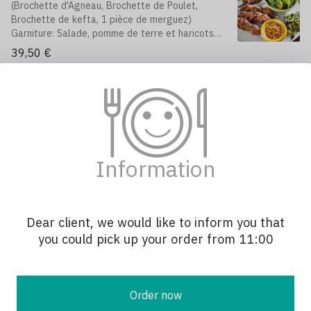
(Brochette d'Agneau, Brochette de Poulet,
Brochette de kefta, 1 pièce de merguez)
Garniture: Salade, pomme de terre et haricots
verts
39,50 €
Couscous
notre semoule roulée à la main
Couscous au Méchoui
Information
(1/2 épaule d'agneau grillée)
39,50 €
Dear client, we would like to inform you that
Couscous Royal
you could pick up your order from 11:00
(Agneau, Boulette,merguez,Brochette)
35,50 €
Order now