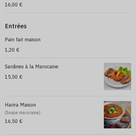
Fine semolina served with a generous selection
16,00 €
of seasonal vegetables slowly cooked in a
fragrant traditional Moroccan broth.
Entrées
Pain fait maison
1,20 €
Sardines à la Marocaine
15,50 €
Harira Maison
(Soupe marocaine)
16,50 €