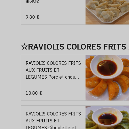
虾水饺
9,80 €
☆RAVIOLIS COLORES FRIT
RAVIOLIS COLORES FRITS
AUX FRUITS ET
LEGUMES Porc et chou
blanc (iaune)/8p 果蔬煎饺
猪肉白菜馅（黄色）
10,80 €
RAVIOLIS COLORES FRITS
AUX FRUITS ET
LEGUMES Ciboulette et