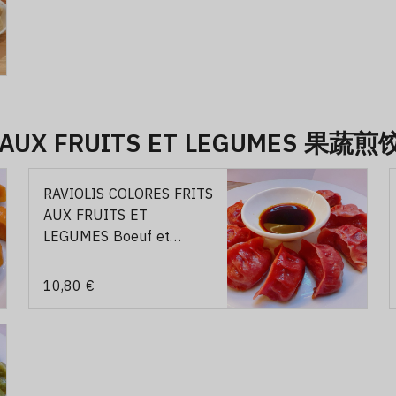
S AUX FRUITS ET LEGUMES 果蔬
RAVIOLIS COLORES FRITS
AUX FRUITS ET
LEGUMES Boeuf et
oignon (rouge)/8p 果蔬煎
饺牛肉洋葱馅（红色）
10,80 €