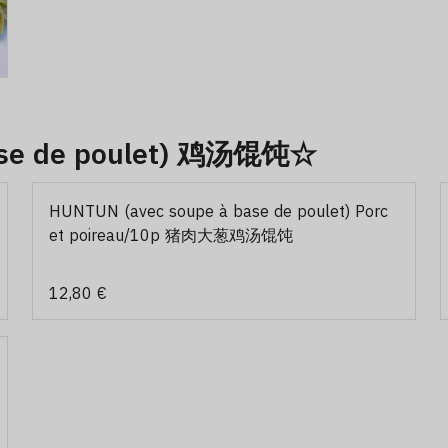
ase de poulet) 鸡汤馄饨☆
HUNTUN (avec soupe à base de poulet) Porc
et poireau/10p 猪肉大葱鸡汤馄饨
12,80 €