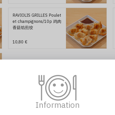
RAVIOLIS GRILLES Poulet
et champignons/10p 鸡肉
香菇馅煎饺
10,80 €
Information