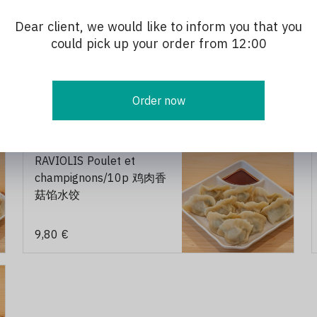
Dear client, we would like to inform you that you
RAVIOLIS Porc et chou
could pick up your order from 12:00
blanc/10p 猪肉白菜馅水
饺
Order now
9,80 €
RAVIOLIS Poulet et
champignons/10p 鸡肉香
菇馅水饺
9,80 €