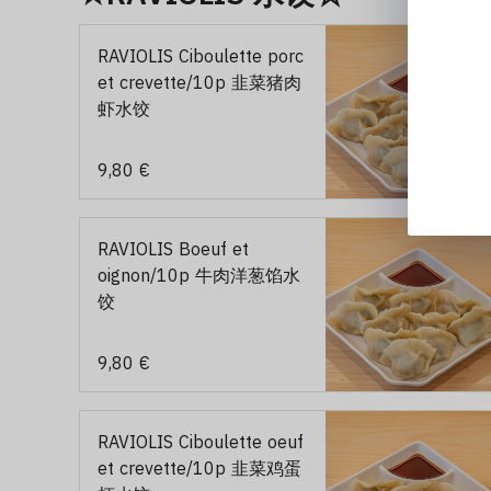
RAVIOLIS Ciboulette porc
et crevette/10p 韭菜猪肉
虾水饺
9,80 €
RAVIOLIS Boeuf et
oignon/10p 牛肉洋葱馅水
饺
9,80 €
RAVIOLIS Ciboulette oeuf
et crevette/10p 韭菜鸡蛋