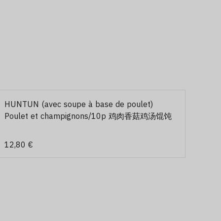
HUNTUN (avec soupe à base de poulet)
Poulet et champignons/10p 鸡肉香菇鸡汤馄饨
12,80 €