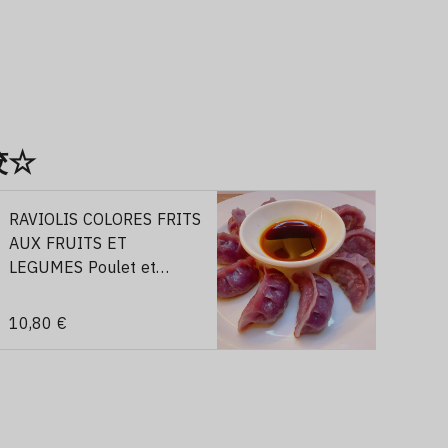
煎饺☆
RAVIOLIS COLORES FRITS
AUX FRUITS ET
LEGUMES Poulet et
champignons (bleu)/8p
果蔬煎饺鸡肉香菇馅（蓝
10,80 €
色）