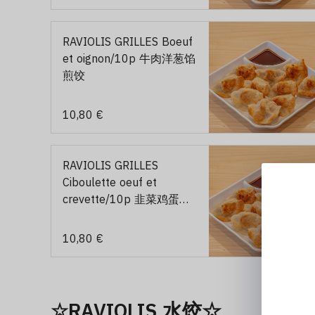
RAVIOLIS GRILLES Boeuf
et oignon/10p 牛肉洋葱馅
煎饺
10,80 €
RAVIOLIS GRILLES
Ciboulette oeuf et
crevette/10p 韭菜鸡蛋虾
煎饺
10,80 €
☆RAVIOLIS 水饺☆