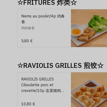
☆FRITURES 炸类☆
Nems au poulet/4p 鸡春
卷
鸡肉春卷
5,80 €
☆RAVIOLIS GRILLES 煎饺☆
RAVIOLIS GRILLES
Ciboulette porc et
crevette/10p 韭菜猪肉虾
煎饺
10,80 €