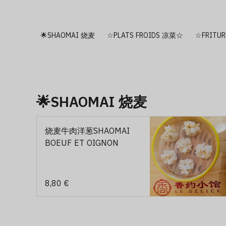
🌟SHAOMAI 烧麦
☆PLATS FROIDS 凉菜☆
☆FRITU
🌟SHAOMAI 烧麦
烧麦牛肉洋葱SHAOMAI
BOEUF ET OIGNON
8,80 €