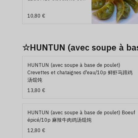
oeufs (vert)/8p 果蔬煎饺
韭菜鸡蛋馅（绿色）
10,80 €
☆HUNTUN (avec soupe à b
HUNTUN (avec soupe à base de poulet)
Crevettes et chataignes d'eau/10p 鲜虾马蹄鸡
汤馄饨
13,80 €
HUNTUN (avec soupe à base de poulet) Boeuf
épicé/10p 麻辣牛肉鸡汤馄饨
12,80 €