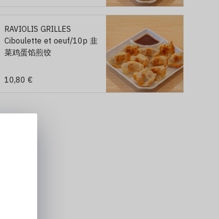
RAVIOLIS GRILLES
Ciboulette et oeuf/10p 韭
菜鸡蛋馅煎饺
10,80 €