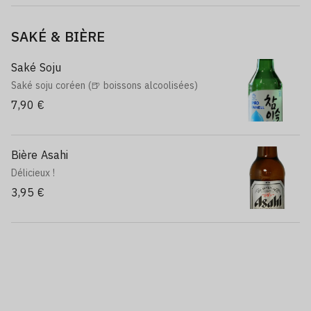
SAKÉ & BIÈRE
Saké Soju
Saké soju coréen (🍺 boissons alcoolisées)
7,90 €
Bière Asahi
Délicieux !
3,95 €