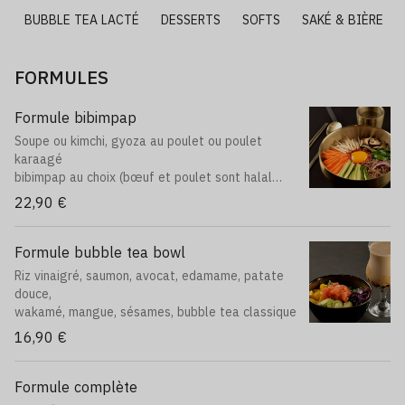
É
BUBBLE TEA LACTÉ
DESSERTS
SOFTS
SAKÉ & BIÈRE
FORMULES
Formule bibimpap
Soupe ou kimchi, gyoza au poulet ou poulet
karaagé
bibimpap au choix (bœuf et poulet sont halal
dans les plats
22,90 €
mais ne le sont pas dans les entrées.)
Formule bubble tea bowl
Riz vinaigré, saumon, avocat, edamame, patate
douce,
wakamé, mangue, sésames, bubble tea classique
16,90 €
Formule complète