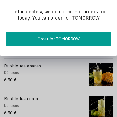
Bubble tea grenade
Délicieux!
Unfortunately, we do not accept orders for
6,50 €
today. You can order for TOMORROW
Bubble tea fruit de la passion
Order for TOMORROW
Délicieux!
6,50 €
Bubble tea ananas
Délicieux!
6,50 €
Bubble tea citron
Délicieux!
6,50 €