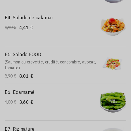
E4. Salade de calamar
4,41 €
4,90 €
E5. Salade FOOD
(Saumon ou crevette, crudité, concombre, avocat,
tomate)
8,01 €
8,90 €
E6. Edamamé
3,60 €
4,00 €
E7. Riz nature