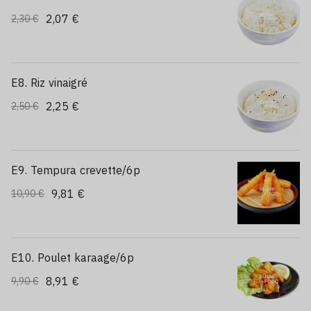
2,07 €
2,30 €
E8. Riz vinaigré
2,25 €
2,50 €
E9. Tempura crevette/6p
9,81 €
10,90 €
E10. Poulet karaage/6p
8,91 €
9,90 €