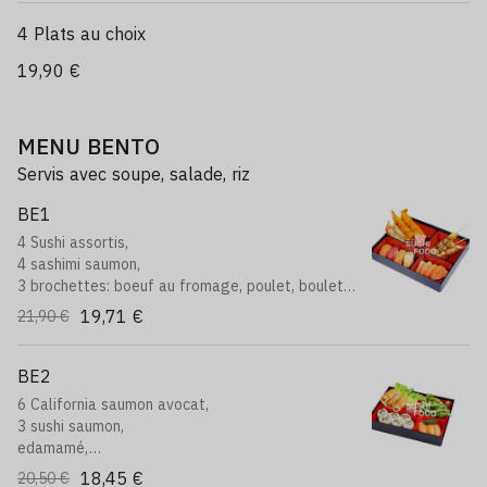
4 Plats au choix
19,90 €
MENU BENTO
Servis avec soupe, salade, riz
BE1
4 Sushi assortis,
4 sashimi saumon,
3 brochettes: boeuf au fromage, poulet, boulette
de poulet,
19,71 €
21,90 €
2 tempura,
2 raviolis
BE2
6 California saumon avocat,
3 sushi saumon,
edamamé,
3 nems au poulet
18,45 €
20,50 €