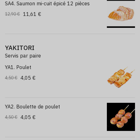
SA4. Saumon mi-cuit épicé 12 pièces
11,61 €
12,90 €
YAKITORI
Servis par paire
YA1. Poulet
4,05 €
4,50 €
YA2. Boulette de poulet
4,05 €
4,50 €