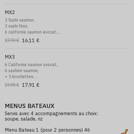
MX2
3 Sushi saumon,
3 sushi thon,
6 california saumon avocat,
+ 4 brochettes:
16,11 €
17,90 €
1 boulette de poulet, 1 poulet, 2 boeuf au fromage
MX3
6 California saumon avocat,
6 sashimi saumon,
+ 5 brochettes:
1 poulet, 1 aile de poulet, 1 boeuf, 1 boulette de poulet, 1 boeuf
17,91 €
19,90 €
fromage
MENUS BATEAUX
Servis avec 4 accompagnements au choix:
soupe, salade, riz
Menu Bateau 1 (pour 2 personnes) 46