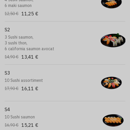
6 maki saumon
11,25 €
12,50 €
S2
3 Sushi saumon,
3 sushi thon,
6 california saumon avocat
13,41 €
14,90 €
S3
10 Sushi assortiment
16,11 €
17,90 €
S4
10 Sushi saumon
15,21 €
16,90 €