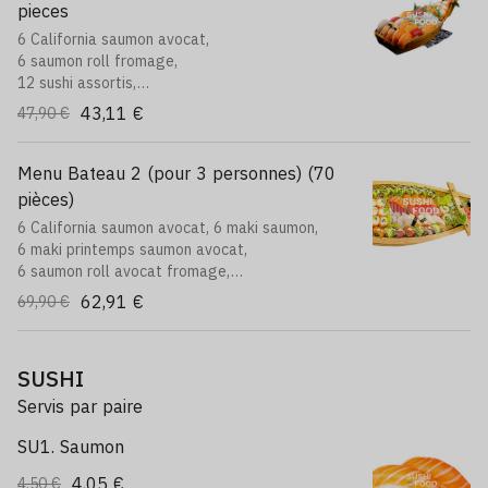
pieces
6 California saumon avocat,
6 saumon roll fromage,
12 sushi assortis,
16 sashimi assortis,
43,11 €
47,90 €
6 brochettes:
2 poulets, 2 boulettes, 2 boeuf au fromage
Menu Bateau 2 (pour 3 personnes) (70
pièces)
6 California saumon avocat, 6 maki saumon,
6 maki printemps saumon avocat,
6 saumon roll avocat fromage,
8 signature roll arc en ciel,
62,91 €
69,90 €
8 signature roll dragon,
18 sashimi assortis,
12 sushi assortis
SUSHI
Servis par paire
SU1. Saumon
4,05 €
4,50 €