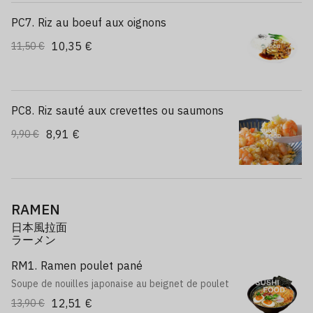
PC7. Riz au boeuf aux oignons
10,35 €
11,50 €
PC8. Riz sauté aux crevettes ou saumons
8,91 €
9,90 €
RAMEN
日本風拉面
ラーメン
RM1. Ramen poulet pané
Soupe de nouilles japonaise au beignet de poulet
12,51 €
13,90 €