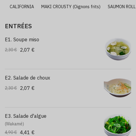
I
CALIFORNIA
MAKI CROUSTY (Oignons frits)
SAUMON ROLL
ENTRÉES
E1. Soupe miso
2,07 €
2,30 €
E2. Salade de choux
2,07 €
2,30 €
E3. Salade d'algue
(Wakamé)
4,41 €
4,90 €