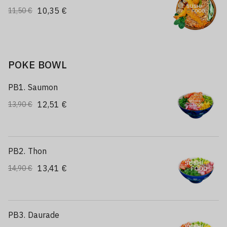
10,35 €
11,50 €
POKE BOWL
PB1. Saumon
12,51 €
13,90 €
PB2. Thon
13,41 €
14,90 €
PB3. Daurade