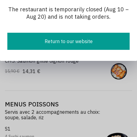
13,41 €
14,90 €
The restaurant is temporarily closed (Aug 10 –
Aug 20) and is not taking orders.
CH4. Tartare saumon avocat
15,21 €
16,90 €
Return to our website
CH5. Saumon grillé oignon rouge
14,31 €
15,90 €
MENUS POISSONS
Servis avec 2 accompagnements au choix:
soupe, salade, riz
S1
4 Sushi saumon,