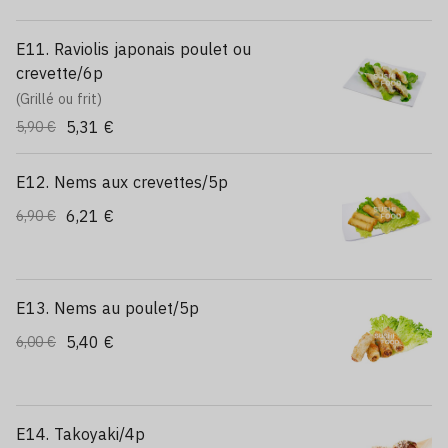
E11. Raviolis japonais poulet ou
crevette/6p
(Grillé ou frit)
5,31 €
5,90 €
E12. Nems aux crevettes/5p
6,21 €
6,90 €
E13. Nems au poulet/5p
5,40 €
6,00 €
E14. Takoyaki/4p