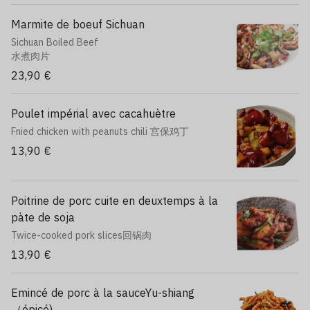
Marmite de boeuf Sichuan
Sichuan Boiled Beef
水煮肉片
23,90 €
Poulet impérial avec cacahuètre
Fnied chicken with peanuts chili 宫保鸡丁
13,90 €
Poitrine de porc cuite en deuxtemps à la
pàte de soja
Twice-cooked pork slices回锅肉
13,90 €
Emincé de porc à la sauceYu-shiang
（épicé)