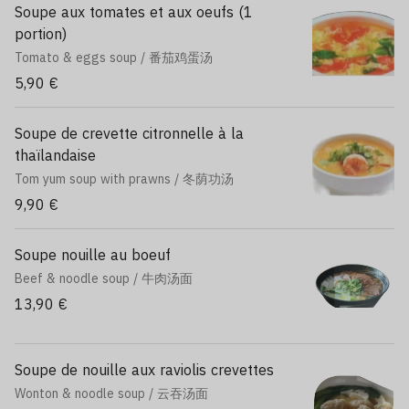
Soupe aux tomates et aux oeufs (1
portion)
Tomato & eggs soup / 番茄鸡蛋汤
5,90 €
Soupe de crevette citronnelle à la
thaïlandaise
Tom yum soup with prawns / 冬荫功汤
9,90 €
Soupe nouille au boeuf
Beef & noodle soup / 牛肉汤面
13,90 €
Soupe de nouille aux raviolis crevettes
Wonton & noodle soup / 云吞汤面