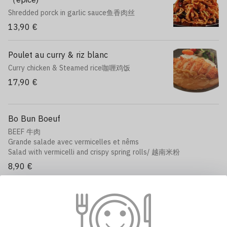
Shredded porck in garlic sauce鱼香肉丝
13,90 €
Poulet au curry & riz blanc
Curry chicken & Steamed rice咖喱鸡饭
17,90 €
Bo Bun Boeuf
BEEF 牛肉
Grande salade avec vermicelles et nêms
Salad with vermicelli and crispy spring rolls/ 越南米粉
8,90 €
Bo Bun Poulet
CHICKEN鸡肉
Grande salade avec vermicelles et nêms