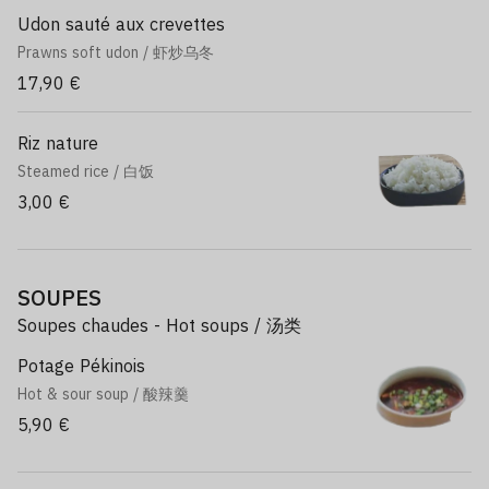
Udon sauté aux crevettes
Prawns soft udon / 虾炒乌冬
17,90 €
Riz nature
Steamed rice / 白饭
3,00 €
SOUPES
Soupes chaudes - Hot soups / 汤类
Potage Pékinois
Hot & sour soup / 酸辣羹
5,90 €