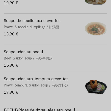
10,90 €
Soupe de nouille aux crevettes
Prawn & noodle dumplings / 虾汤面
13,90 €
Soupe udon au boeuf
Beef & udon soup / 乌冬牛肉汤
15,90 €
Soupe udon aux tempura crevettes
Prawn tempura & udon soup / 乌冬炸虾汤
17,90 €
BOEUF/Pâtes de riz sautées aux boeuf