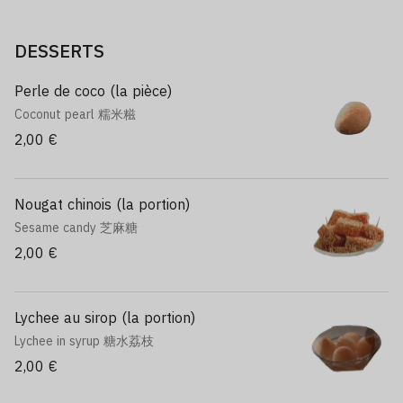
DESSERTS
Perle de coco (la pièce)
Coconut pearl 糯米糍
2,00 €
Nougat chinois (la portion)
Sesame candy 芝麻糖
2,00 €
Lychee au sirop (la portion)
Lychee in syrup 糖水荔枝
2,00 €