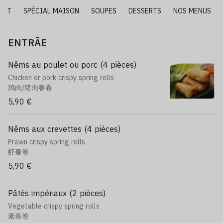
LAT
SPÉCIAL MAISON
SOUPES
DESSERTS
NOS MENUS
ENTRÃE
Nêms au poulet ou porc (4 pièces)
Chicken or pork crispy spring rolls
鸡肉/猪肉春卷
5,90 €
Nêms aux crevettes (4 pièces)
Prawn crispy spring rolls
虾春卷
5,90 €
Pâtés impériaux (2 pièces)
Vegetable crispy spring rolls
素春卷