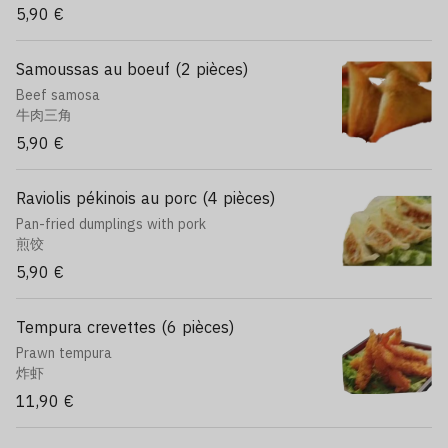
5,90 €
Samoussas au boeuf (2 pièces)
Beef samosa
牛肉三角
5,90 €
Raviolis pékinois au porc (4 pièces)
Pan-fried dumplings with pork
煎饺
5,90 €
Tempura crevettes (6 pièces)
Prawn tempura
炸虾
11,90 €