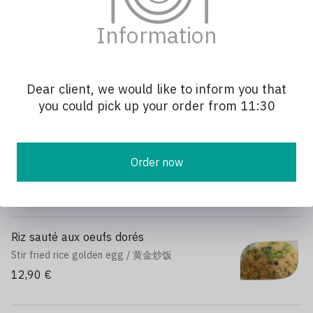
Salad with vermicelli and crispy spring rolls/ 越南米粉
8,90 €
Information
Nouilles sautées au boeuf ou poulet
Beef or chicken soft noodles / 牛肉炒面 / 鸡肉炒
Dear client, we would like to inform you that
面
you could pick up your order from 11:30
12,90 €
Nouilles sautées aux crevettes
Order now
Prawns soft noodles / 虾炒面
13,90 €
Riz sauté aux oeufs dorés
Stir fried rice golden egg / 黄金炒饭
12,90 €