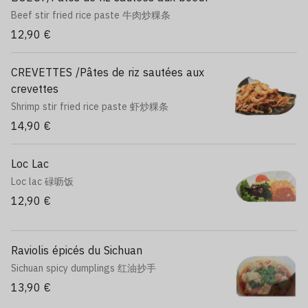
Beef stir fried rice paste 牛肉炒粿条
12,90 €
CREVETTES /Pâtes de riz sautées aux
crevettes
Shrimp stir fried rice paste 虾炒粿条
14,90 €
Loc Lac
Loc lac 碌呖饭
12,90 €
Raviolis épicés du Sichuan
Sichuan spicy dumplings 红油抄手
13,90 €