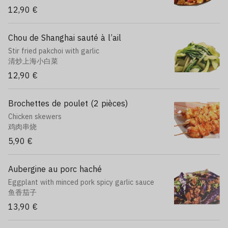
12,90 €
Chou de Shanghai sauté à l’ail
Stir fried pakchoi with garlic
清炒上海小白菜
12,90 €
Brochettes de poulet (2 pièces)
Chicken skewers
鸡肉串烧
5,90 €
Aubergine au porc haché
Eggplant with minced pork spicy garlic sauce
鱼香茄子
13,90 €