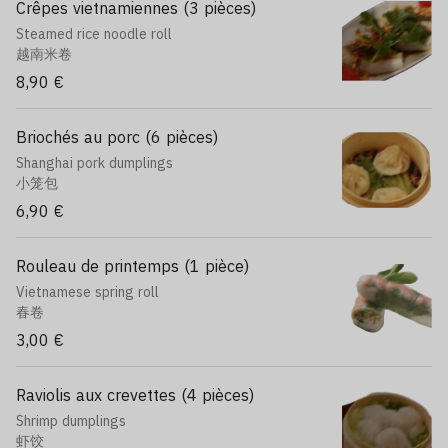
Crêpes vietnamiennes (3 pièces)
Steamed rice noodle roll
越南米卷
8,90 €
Briochés au porc (6 pièces)
Shanghai pork dumplings
小笼包
6,90 €
Rouleau de printemps (1 pièce)
Vietnamese spring roll
春卷
3,00 €
Raviolis aux crevettes (4 pièces)
Shrimp dumplings
虾饺