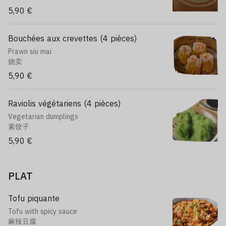
5,90 €
Bouchées aux crevettes (4 pièces)
Prawn siu mai
烧卖
5,90 €
Raviolis végétariens (4 pièces)
Vegetarian dumplings
素饺子
5,90 €
PLAT
Tofu piquante
Tofu with spicy sauce
麻辣豆腐