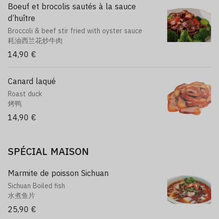
Boeuf et brocolis sautés à la sauce
d’huître
Broccoli & beef stir fried with oyster sauce
耗油西兰花炒牛肉
14,90 €
Canard laqué
Roast duck
烤鸭
14,90 €
SPÉCIAL MAISON
Marmite de poisson Sichuan
Sichuan Boiled fish
水煮鱼片
25,90 €