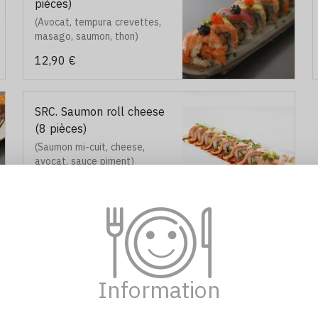
pièces)
(Avocat, tempura crevettes,
masago, saumon, thon)
12,90 €
SRC. Saumon roll cheese
(8 pièces)
(Saumon mi-cuit, cheese,
avocat, sauce piment)
12,90 €
Information
E2. Salade de chou