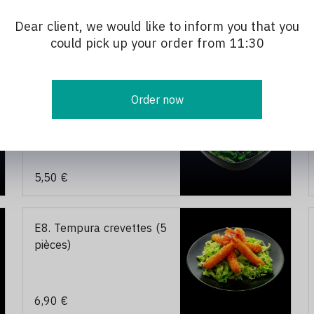
Dear client, we would like to inform you that you
could pick up your order from 11:30
2,50 €
Order now
E5. Salade wakame
5,50 €
E8. Tempura crevettes (5
pièces)
6,90 €