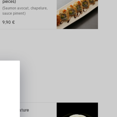
pièces)
(Saumon avocat, chapelure,
sauce piment)
9,90 €
E3. Riz nature