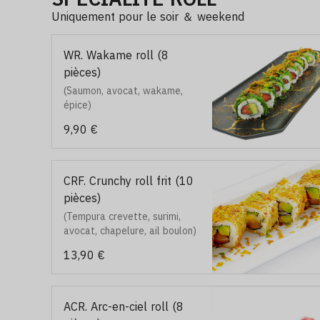
Uniquement pour le soir ＆ weekend
WR. Wakame roll (8
pièces)
(Saumon, avocat, wakame,
épice)
9,90 €
CRF. Crunchy roll frit (10
pièces)
(Tempura crevette, surimi,
avocat, chapelure, ail boulon)
13,90 €
ACR. Arc-en-ciel roll (8