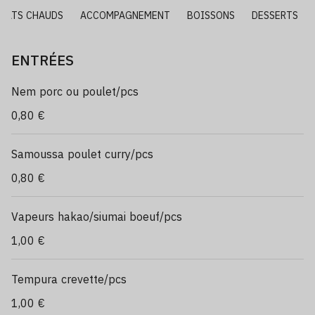
PLATS CHAUDS
ACCOMPAGNEMENT
BOISSONS
DESSERTS
ENTRÉES
Nem porc ou poulet/pcs
0,80 €
Samoussa poulet curry/pcs
0,80 €
Vapeurs hakao/siumai boeuf/pcs
1,00 €
Tempura crevette/pcs
1,00 €