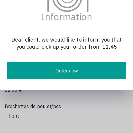
Boeuf oignons
10,90 €
Information
Canaral laqué
11,50 €
Dear client, we would like to inform you that
you could pick up your order from 11:45
Crevette sel et poivre
12,00 €
Order now
Poisson sauté aux légumes
12,00 €
Brochettes de poulet/pcs
1,50 €