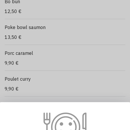
Bo bun
12,50 €
Poke bowl saumon
13,50 €
Porc caramel
9,90 €
Poulet curry
9,90 €
Poulet croustillant
9,90 €