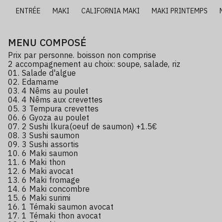
X
ENTRÉE
MAKI
CALIFORNIA MAKI
MAKI PRINTEMPS
MENU COMPOSÉ
Prix par personne. boisson non comprise
2 accompagnement au choix: soupe, salade, riz
01. Salade d'algue
02. Edamame
03. 4 Nêms au poulet
04. 4 Nêms aux crevettes
05. 3 Tempura crevettes
06. 6 Gyoza au poulet
07. 2 Sushi lkura(oeuf de saumon) +1.5€
08. 3 Sushi saumon
09. 3 Sushi assortis
10. 6 Maki saumon
11. 6 Maki thon
12. 6 Maki avocat
13. 6 Maki fromage
14. 6 Maki concombre
15. 6 Maki surimi
16. 1 Témaki saumon avocat
17. 1 Témaki thon avocat