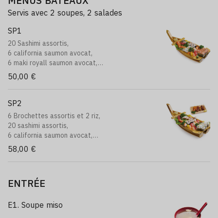
MENUS BATEAUX
Servis avec 2 soupes, 2 salades
SP1
20 Sashimi assortis,
6 california saumon avocat,
6 maki royall saumon avocat,
8 sushi assortis, 6 maki saumon
50,00 €
SP2
6 Brochettes assortis et 2 riz,
20 sashimi assortis,
6 california saumon avocat,
12 sushi assortis, 6 maki saumon
58,00 €
ENTRÉE
E1. Soupe miso