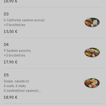
16,90 €
D3
6 California saumon avocat
+5 brochettes
15,50 €
D4
9 Sashimi assortis
+5 brochettes
17,90 €
D5
Soupe, salade,riz
4 sushi, 6 maki,
4 sashimi(tout saumon)
4 brocheettes: 2 boulettes de poulet, 2 boeuf au
18,90 €
fromage