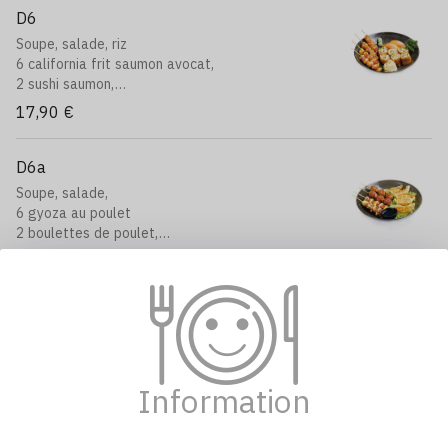
D6
Soupe, salade, riz
6 california frit saumon avocat,
2 sushi saumon,
4 brochettes: boeuf au fromage
17,90 €
D6a
Soupe, salade,
6 gyoza au poulet
2 boulettes de poulet,
2 boeuf au fromage
14,90 €
D7
Soupe, salade,
6 gyoza au poulet
6 california saumon avocat
Information
11,90 €