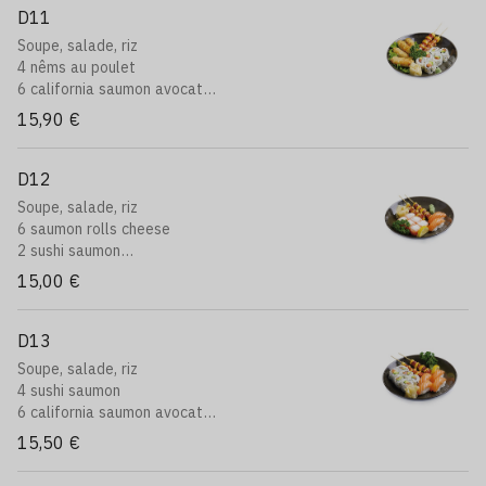
D11
Soupe, salade, riz
4 nêms au poulet
6 california saumon avocat
2 brochettes: boeuf au fromage
15,90 €
D12
Soupe, salade, riz
6 saumon rolls cheese
2 sushi saumon
2 brocehttes: boeuf au fromage
15,00 €
D13
Soupe, salade, riz
4 sushi saumon
6 california saumon avocat
2 brochettes: boeuf au fromage
15,50 €