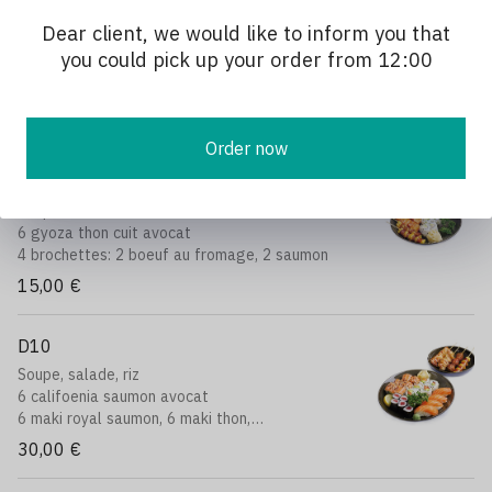
D8
Dear client, we would like to inform you that
Soupe, salade,
you could pick up your order from 12:00
6 gyoza au poulet
4 sushi saumon
13,90 €
Order now
D9
Soupe, salade, riz
6 gyoza thon cuit avocat
4 brochettes: 2 boeuf au fromage, 2 saumon
15,00 €
D10
Soupe, salade, riz
6 califoenia saumon avocat
6 maki royal saumon, 6 maki thon,
4 sushi sumon, 4 brochettes assorits
30,00 €