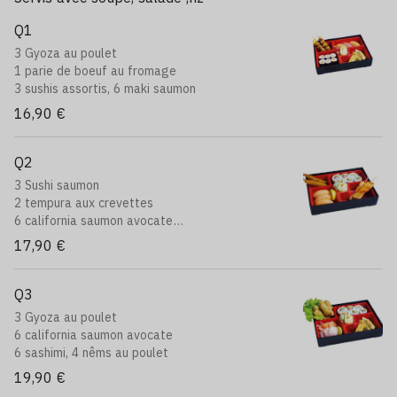
Q1
3 Gyoza au poulet
1 parie de boeuf au fromage
3 sushis assortis, 6 maki saumon
16,90 €
Q2
3 Sushi saumon
2 tempura aux crevettes
6 california saumon avocate
1 paire de brochettess: saumon ou boeuf au
17,90 €
fromage
Q3
3 Gyoza au poulet
6 california saumon avocate
6 sashimi, 4 nêms au poulet
19,90 €