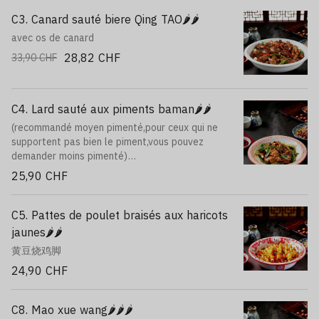
C3. Canard sauté biere Qing TAO🌶️🌶️
avec os de canard
28,82 CHF
33,90 CHF
C4. Lard sauté aux piments baman🌶️🌶️
(recommandé moyen pimenté,pour ceux qui ne
supportent pas bien le piment,vous pouvez
demander moins pimenté)
NO.1 Un équilibre parfait entre le gras et le
25,90 CHF
maigre, des poivrons verts importés par avion.
Trop d'huile rendrait le plat écœurant, et trop de
sauce en diminuerait la saveur
C5. Pattes de poulet braisés aux haricots
jaunes🌶️🌶️
黄豆烧鸡脚
24,90 CHF
C8. Mao xue wang🌶️🌶️🌶️