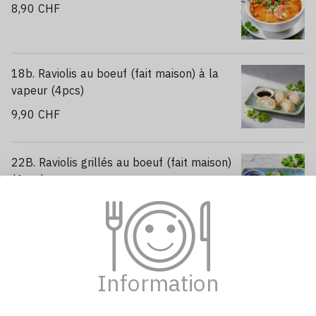
8,90 CHF
18b. Raviolis au boeuf (fait maison) à la
vapeur (4pcs)
9,90 CHF
22B. Raviolis grillés au boeuf (fait maison)
(4pcs)
10,90 CHF
94. Pain chinois à la vapeur （2pcs）
5,90 CHF
Information