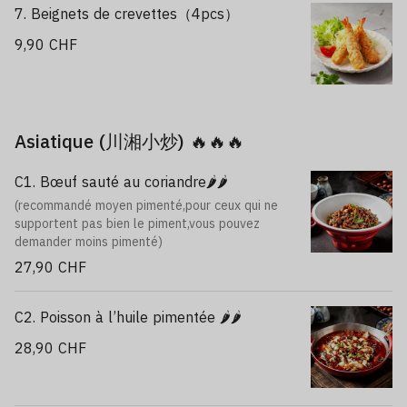
7. Beignets de crevettes（4pcs）
9,90 CHF
Asiatique (川湘小炒) 🔥🔥🔥
C1. Bœuf sauté au coriandre🌶️🌶️
(recommandé moyen pimenté,pour ceux qui ne
supportent pas bien le piment,vous pouvez
demander moins pimenté)
27,90 CHF
C2. Poisson à l’huile pimentée 🌶️🌶️
28,90 CHF