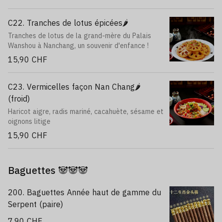
C22. Tranches de lotus épicées🌶️
Tranches de lotus de la grand-mère du Palais
Wanshou à Nanchang, un souvenir d'enfance !
15,90 CHF
C23. Vermicelles façon Nan Chang🌶️
(froid)
Haricot aigre, radis mariné, cacahuète, sésame et
oignons litige
15,90 CHF
Baguettes 🐼🐼🐼
200. Baguettes Année haut de gamme du
Serpent (paire)
7,90 CHF