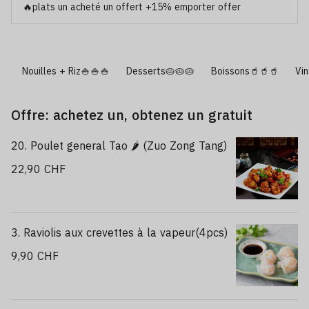
🔥plats un acheté un offert +15% emporter offer
🥬
Nouilles + Riz🍚🍚🍚
Desserts🥧🥧🥧
Boissons🥤🥤🥤
Vi
Offre: achetez un, obtenez un gratuit
20. Poulet general Tao 🌶️ (Zuo Zong Tang)
22,90 CHF
3. Raviolis aux crevettes à la vapeur(4pcs)
9,90 CHF