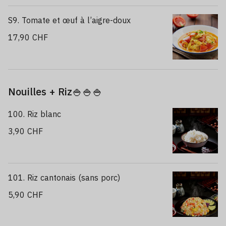
S9. Tomate et œuf à l’aigre-doux
17,90 CHF
Nouilles + Riz🍚🍚🍚
100. Riz blanc
3,90 CHF
101. Riz cantonais (sans porc)
5,90 CHF