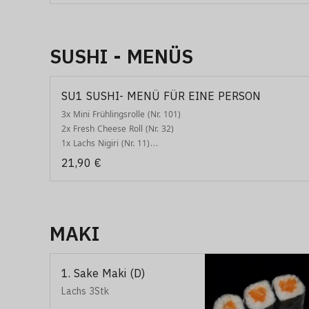
SUSHI - MENÜS
SU1 SUSHI- MENÜ FÜR EINE PERSON
3x Mini Frühlingsrolle (Nr. 101)

2x Fresh Cheese Roll (Nr. 32)

1x Lachs Nigiri (Nr. 11)

4x Tori Roll (Nr. 33)

21,90 €
1x Tamago Nigir (Nr. 16)

2x California Roll (Nr. 37)

2x Lachs Avocado Roll (Nr. 47)

3x Sake Maki (Nr. 1)

MAKI
2x Tempura Roll (Nr. 48)

(Spicy Soße nach Wunsch)

3x Avocado Maki (Nr. 4)

1. Sake Maki (D)
2x Tuna Roll (Nr. 53)

3x Kapamaki (Nr. 6)

Lachs 3Stk
2x Bananen Sushi mit Honig (Nr. 38)