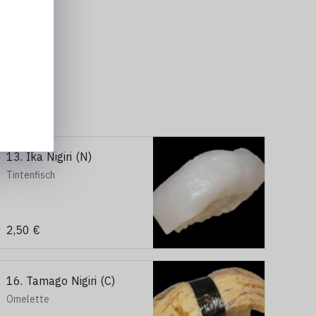
4x Gebackene Banane mit Honig (Nr. 38)
13. Ika Nigiri (N)
Tintenfisch
2,50 €
16. Tamago Nigiri (C)
Omelette