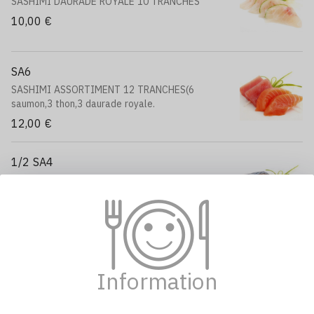
SASHIMI DAURADE ROYALE 10 TRANCHES
10,00 €
SA6
SASHIMI ASSORTIMENT 12 TRANCHES(6
saumon,3 thon,3 daurade royale.
12,00 €
1/2 SA4
SASHIMI MAQUEREAU 5 TRANCHES
6,00 €
SUSHI
Information
SU1
SUSHI THON ROUGE 2 PIÈCES