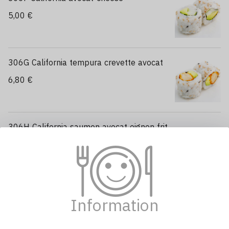
5,00 €
306G California tempura crevette avocat
6,80 €
306H California saumon avocat oignon frit
5,00 €
314 Neige saumon
5,00 €
Information