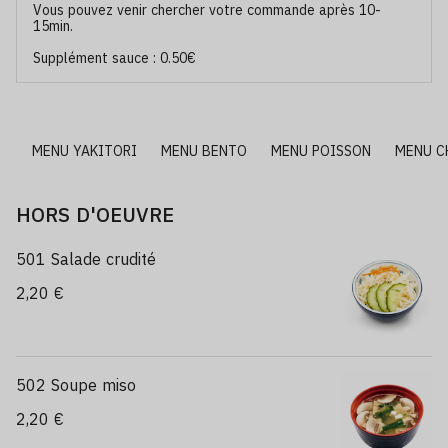
Vous pouvez venir chercher votre commande après 10-
15min.
Supplément sauce : 0.50€
LL
MENU YAKITORI
MENU BENTO
MENU POISSON
MENU C
HORS D'OEUVRE
501 Salade crudité
2,20 €
502 Soupe miso
2,20 €