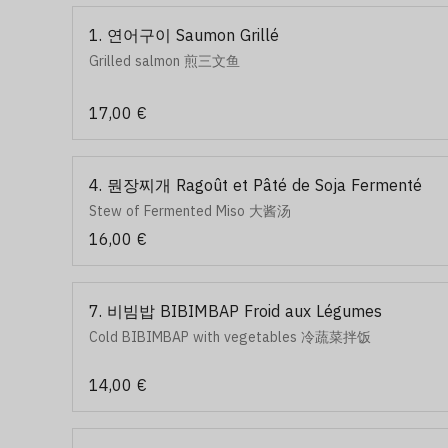
1. 연어구이 Saumon Grillé
Grilled salmon 煎三文鱼
17,00 €
4. 뭔장찌개 Ragoût et Pâté de Soja Fermenté
Stew of Fermented Miso 大酱汤
16,00 €
7. 비빔밥 BIBIMBAP Froid aux Légumes
Cold BIBIMBAP with vegetables 冷蔬菜拌饭
14,00 €