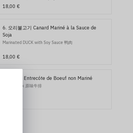
18,00 €
6. 오리불고기 Canard Mariné à la Sauce de
Soja
Marinated DUCK with Soy Sauce 鸭肉
18,00 €
9. 소등심 Entrecóte de Boeuf non Mariné
Beef Steak 原味牛排
20,00 €