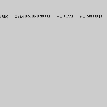
S BBQ
뚝배기 BOL EN PIERRES
본식 PLATS
우식 DESSERTS