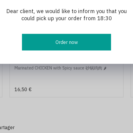
Dear client, we would like to inform you that you
2. 돼지불고기 Porc Mariné à la Sauce Pimentée
could pick up your order from 18:30
Marinated PORK with Spicy sauce 砂锅猪肉 🌶️
16,50 €
Order now
5. 담불고기 Poulet Mariné à la Sauce Pimentée
Marinated CHICKEN with Spicy sauce 砂锅鸡肉 🌶️
16,50 €
artager