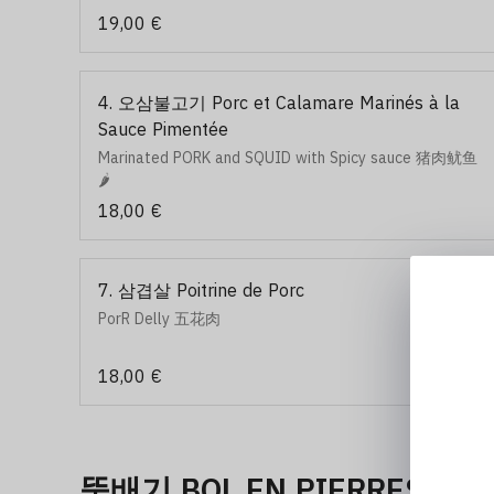
19,00 €
4. 오삼불고기 Porc et Calamare Marinés à la
Sauce Pimentée
Marinated PORK and SQUID with Spicy sauce 猪肉鱿鱼
🌶️
18,00 €
7. 삼겹살 Poitrine de Porc
PorR Delly 五花肉
18,00 €
뚝배기 BOL EN PIERRES