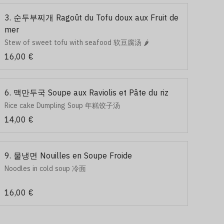
3. 순두부찌개 Ragoût du Tofu doux aux Fruit de
mer
Stew of sweet tofu with seafood 软豆腐汤 🌶️
16,00 €
6. 맥만두국 Soupe aux Raviolis et Pâte du riz
Rice cake Dumpling Soup 年糕饺子汤
14,00 €
9. 물냉면 Nouilles en Soupe Froide
Noodles in cold soup 冷面
16,00 €