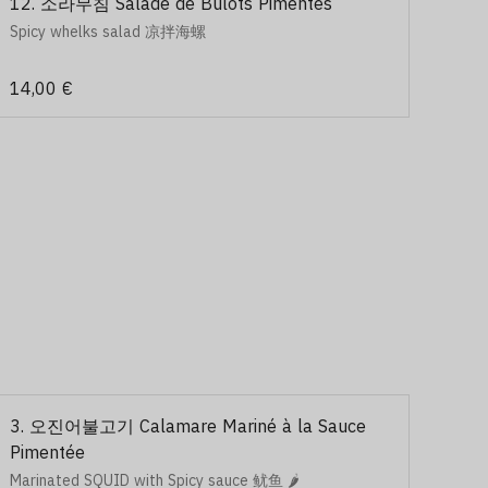
12. 소라무침 Salade de Bulots Pimentés
Spicy whelks salad 凉拌海螺
14,00 €
3. 오진어불고기 Calamare Mariné à la Sauce
Pimentée
Marinated SQUID with Spicy sauce 鱿鱼 🌶️