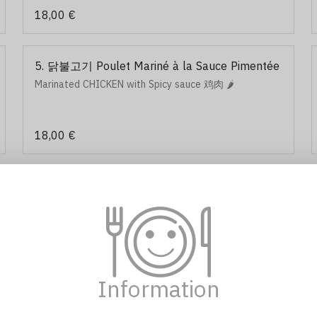
18,00 €
5. 닭불고기 Poulet Mariné à la Sauce Pimentée
Marinated CHICKEN with Spicy sauce 鸡肉 🌶️
18,00 €
8. 소갈비 Cóte de Boeuf Marinée à la Sauce de
Soja
Marinated BEEF RIB with soy sauce 腌牛肋排
22,00 €
Information