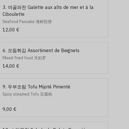
3. 여골파전 Galette aux alts de mer et à la
Ciboulette
Seafood Pancake 海鲜煎饼
12,00 €
6. 모듬튀김 Assortiment de Beignets
Mixed fried food 天妇罗
14,00 €
9. 두부조림 Tofu Mijoté Pimenté
Spicy steamed Tofu 豆腐炖
9,00 €