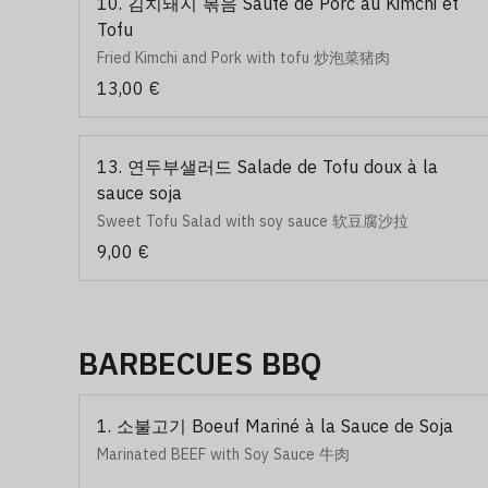
10. 김치돼지 볶음 Sauté de Porc au Kimchi et
Tofu
Fried Kimchi and Pork with tofu 炒泡菜猪肉
13,00 €
13. 연두부샐러드 Salade de Tofu doux à la
sauce soja
Sweet Tofu Salad with soy sauce 软豆腐沙拉
9,00 €
BARBECUES BBQ
1. 소불고기 Boeuf Mariné à la Sauce de Soja
Marinated BEEF with Soy Sauce 牛肉