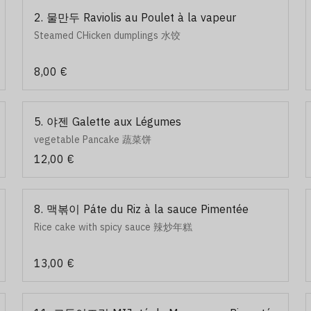
2. 물만두 Raviolis au Poulet à la vapeur
Steamed CHicken dumplings 水饺
8,00 €
5. 야젠 Galette aux Légumes
vegetable Pancake 蔬菜饼
12,00 €
8. 맥볶이 Páte du Riz à la sauce Pimentée
Rice cake with spicy sauce 辣炒年糕
13,00 €