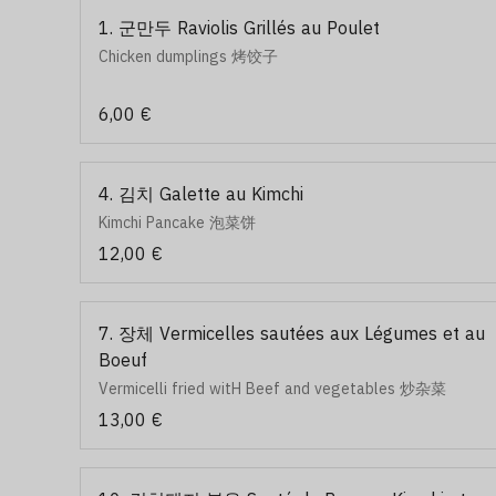
1. 군만두 Raviolis Grillés au Poulet
Chicken dumplings 烤饺子
6,00 €
4. 김치 Galette au Kimchi
Kimchi Pancake 泡菜饼
12,00 €
7. 장체 Vermicelles sautées aux Légumes et au
Boeuf
Vermicelli fried witH Beef and vegetables 炒杂菜
13,00 €