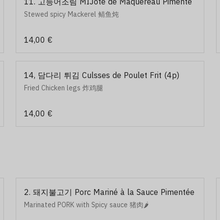
11. 고등어조림 MIJoté de Maquereau Pimenté
Stewed spicy Mackerel 鲭鱼炖
14,00 €
14, 담다리 튀김 Culsses de Poulet Frit (4p)
Fried Chicken legs 炸鸡腿
14,00 €
2. 돼지불고기 Porc Mariné à la Sauce Pimentée
Marinated PORK with Spicy sauce 猪肉🌶️