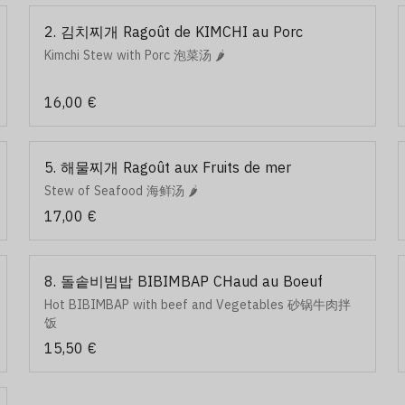
2. 김치찌개 Ragoût de KIMCHI au Porc
Kimchi Stew with Porc 泡菜汤 🌶️
16,00 €
5. 해물찌개 Ragoût aux Fruits de mer
Stew of Seafood 海鲜汤 🌶️
17,00 €
8. 돌솥비빔밥 BIBIMBAP CHaud au Boeuf
Hot BIBIMBAP with beef and Vegetables 砂锅牛肉拌
饭
15,50 €