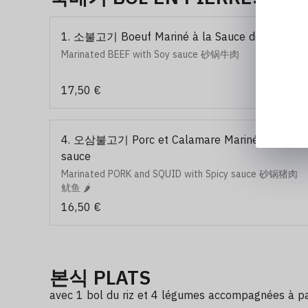
1. 소불고기 Boeuf Mariné à la Sauce de Soja
Marinated BEEF with Soy sauce 砂锅牛肉
17,50 €
4. 오삼불고기 Porc et Calamare Marinés à la
sauce
Marinated PORK and SQUID with Spicy sauce 砂锅猪肉
鱿鱼 🌶️
16,50 €
본식 PLATS
avec 1 bol du riz et 4 légumes accompagnées à p