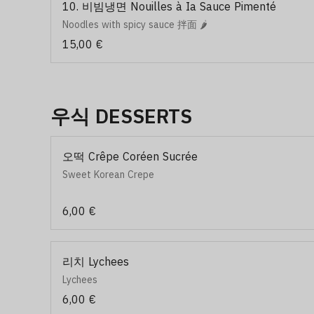
10. 비빔냉면 Nouilles à Ia Sauce Pimenté
Noodles with spicy sauce 拌面 🌶️
15,00 €
우식 DESSERTS
오떡 Crêpe Coréen Sucrée
Sweet Korean Crepe
6,00 €
리치 Lychees
Lychees
6,00 €