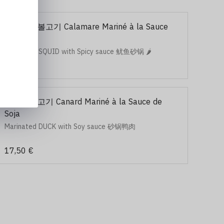
3. 오징어볼고기 Calamare Mariné à la Sauce
Pimentés
Marinated SQUID with Spicy sauce 鱿鱼砂锅 🌶️
16,50 €
6. 오리불고기 Canard Mariné à la Sauce de
Soja
Marinated DUCK with Soy sauce 砂锅鸭肉
17,50 €