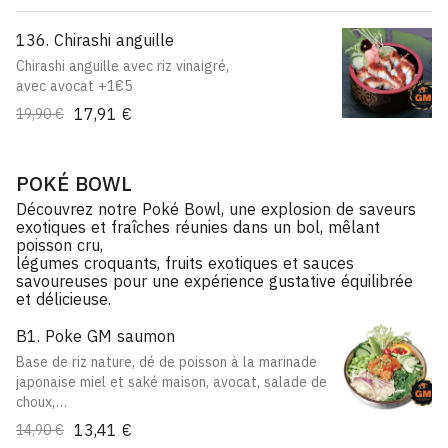
136. Chirashi anguille
Chirashi anguille avec riz vinaigré,
avec avocat +1€5
17,91 €
19,90 €
POKÉ BOWL
Découvrez notre Poké Bowl, une explosion de saveurs
exotiques et fraîches réunies dans un bol, mêlant
poisson cru,
légumes croquants, fruits exotiques et sauces
savoureuses pour une expérience gustative équilibrée
et délicieuse.
B1. Poke GM saumon
Base de riz nature, dé de poisson à la marinade
japonaise miel et saké maison, avocat, salade de
choux,
edamame, wakame, concombre, oignons rouges
13,41 €
14,90 €
et graines de sésames