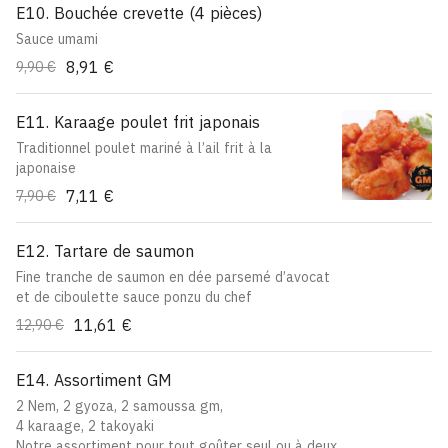
E10. Bouchée crevette (4 pièces)
Sauce umami
8,91 €
9,90 €
E11. Karaage poulet frit japonais
Traditionnel poulet mariné à l’ail frit à la
japonaise
7,11 €
7,90 €
E12. Tartare de saumon
Fine tranche de saumon en dée parsemé d’avocat
et de ciboulette sauce ponzu du chef
11,61 €
12,90 €
E14. Assortiment GM
2 Nem, 2 gyoza, 2 samoussa gm,
4 karaage, 2 takoyaki
Notre assortiment pour tout goûter seul ou à deux