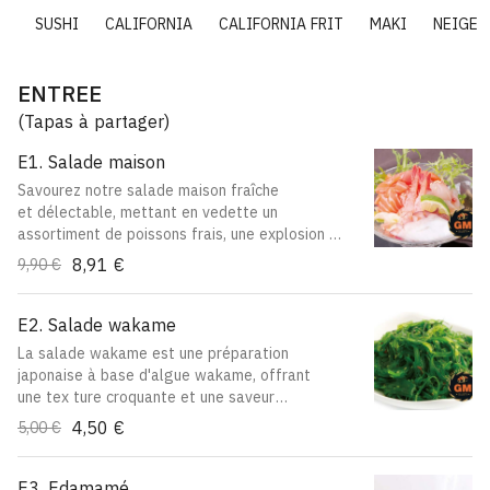
I
SUSHI
CALIFORNIA
CALIFORNIA FRIT
MAKI
NEIGE
ENTREE
(Tapas à partager)
E1. Salade maison
Savourez notre salade maison fraîche
et délectable, mettant en vedette un
assortiment de poissons frais, une explosion
de saveurs marines à chaque bouchée
8,91 €
9,90 €
E2. Salade wakame
La salade wakame est une préparation
japonaise à base d'algue wakame, offrant
une tex ture croquante et une saveur
parfumé à l’huile de sésame
4,50 €
5,00 €
E3. Edamamé