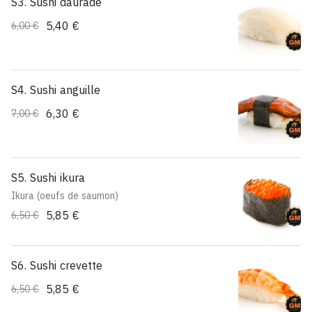
S3. Sushi daurade
5,40 €
6,00 €
S4. Sushi anguille
6,30 €
7,00 €
S5. Sushi ikura
Ikura (oeufs de saumon)
5,85 €
6,50 €
S6. Sushi crevette
5,85 €
6,50 €