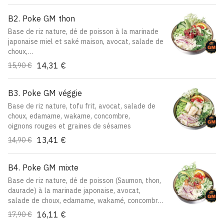
B2. Poke GM thon
Base de riz nature, dé de poisson à la marinade
japonaise miel et saké maison, avocat, salade de
choux,
edamame, wakame, concombre, oignons rouges
14,31 €
15,90 €
et graines de sésames
B3. Poke GM véggie
Base de riz nature, tofu frit, avocat, salade de
choux, edamame, wakame, concombre,
oignons rouges et graines de sésames
13,41 €
14,90 €
B4. Poke GM mixte
Base de riz nature, dé de poisson (Saumon, thon,
daurade) à la marinade japonaise, avocat,
salade de choux, edamame, wakamé, concombre,
oignons rouges et graines de sésames
16,11 €
17,90 €