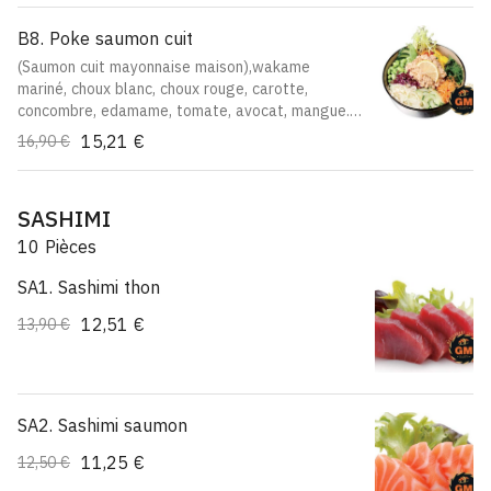
B8. Poke saumon cuit
(Saumon cuit mayonnaise maison),wakame
mariné, choux blanc, choux rouge, carotte,
concombre, edamame, tomate, avocat, mangue.
Sauce mayonnaise japonaise maison
15,21 €
16,90 €
SASHIMI
10 Pièces
SA1. Sashimi thon
12,51 €
13,90 €
SA2. Sashimi saumon
11,25 €
12,50 €