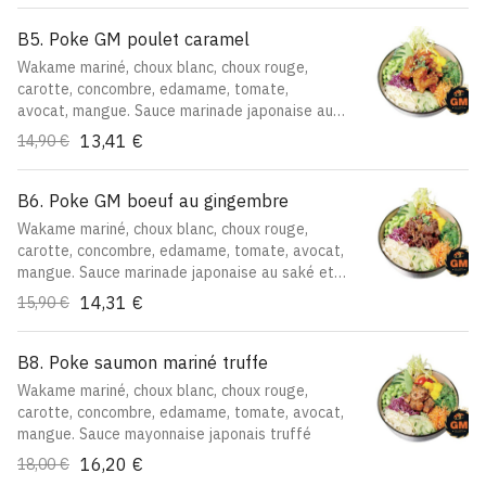
B5. Poke GM poulet caramel
Wakame mariné, choux blanc, choux rouge,
carotte, concombre, edamame, tomate,
avocat, mangue. Sauce marinade japonaise au
saké et miel
13,41 €
14,90 €
B6. Poke GM boeuf au gingembre
Wakame mariné, choux blanc, choux rouge,
carotte, concombre, edamame, tomate, avocat,
mangue. Sauce marinade japonaise au saké et
miel
14,31 €
15,90 €
B8. Poke saumon mariné truffe
Wakame mariné, choux blanc, choux rouge,
carotte, concombre, edamame, tomate, avocat,
mangue. Sauce mayonnaise japonais truffé
16,20 €
18,00 €