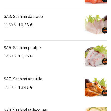
SA3. Sashimi daurade
10,35 €
11,50 €
SA5. Sashimi poulpe
11,25 €
12,50 €
SA7. Sashimi anguille
13,41 €
14,90 €
SA8. Sashimi st-jacques